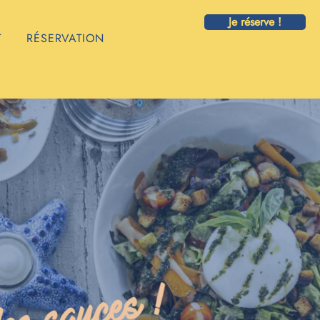
Je réserve !
T
RÉSERVATION
les