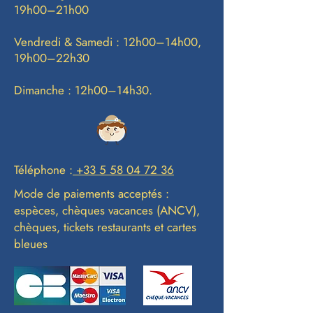
19h00–21h00
Vendredi & Samedi : 12h00–14h00,
19h00–22h30
Dimanche : 12h00–14h30.
Téléphone :
+33 5 58 04 72 36
Mode de paiements acceptés :
espèces, chèques vacances (ANCV),
chèques, tickets restaurants et cartes
bleues